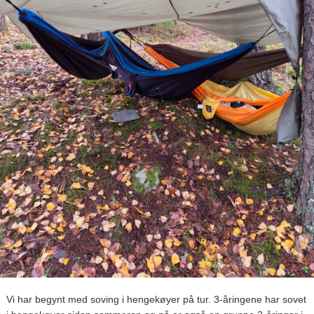
Vi har begynt med soving i hengekøyer på tur. 3-åringene har sovet