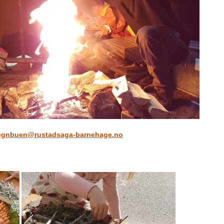
egnbuen@rustadsaga-barnehage.no